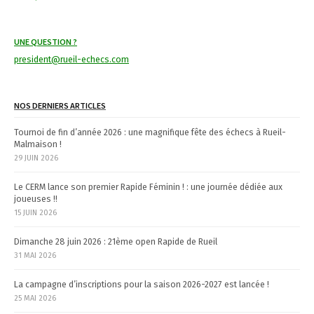
a
t
UNE QUESTION ?
i
president@rueil-echecs.com
o
n
NOS DERNIERS ARTICLES
Tournoi de fin d’année 2026 : une magnifique fête des échecs à Rueil-
Malmaison !
29 JUIN 2026
Le CERM lance son premier Rapide Féminin ! : une journée dédiée aux
joueuses !!
15 JUIN 2026
Dimanche 28 juin 2026 : 21ème open Rapide de Rueil
31 MAI 2026
La campagne d’inscriptions pour la saison 2026-2027 est lancée !
25 MAI 2026