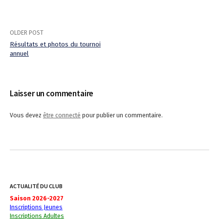
OLDER POST
Résultats et photos du tournoi
annuel
P
o
Laisser un commentaire
s
t
Vous devez
être connecté
pour publier un commentaire.
n
a
v
i
ACTUALITÉ DU CLUB
Saison 2026-2027
g
Inscriptions Jeunes
Inscriptions Adultes