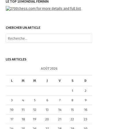
LE TOP 10 MONDIAL FÉMININ
CHERCHER UN ARTICLE
R
e
c
h
e
LES ARTICLES
r
c
AOÛT 2026
h
e
L
M
M
J
V
S
D
r
1
2
:
3
4
5
6
7
8
9
10
11
12
13
14
15
16
17
18
19
20
21
22
23
24
25
26
27
28
29
30