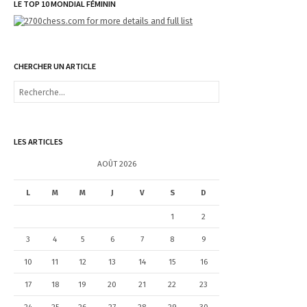
LE TOP 10 MONDIAL FÉMININ
CHERCHER UN ARTICLE
R
e
c
h
e
LES ARTICLES
r
c
AOÛT 2026
h
e
L
M
M
J
V
S
D
r
1
2
:
3
4
5
6
7
8
9
10
11
12
13
14
15
16
17
18
19
20
21
22
23
24
25
26
27
28
29
30