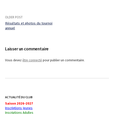
OLDER POST
Résultats et photos du tournoi
annuel
P
o
Laisser un commentaire
s
t
Vous devez
être connecté
pour publier un commentaire.
n
a
v
i
ACTUALITÉ DU CLUB
Saison 2026-2027
g
Inscriptions Jeunes
Inscriptions Adultes