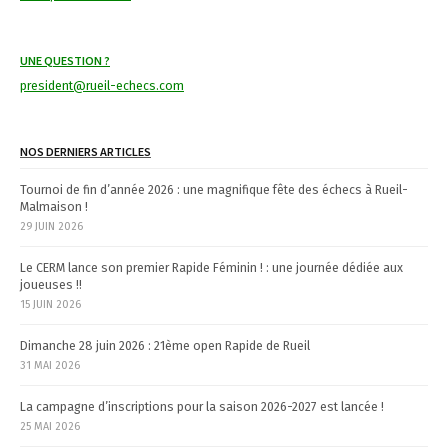
a
t
UNE QUESTION ?
i
president@rueil-echecs.com
o
n
NOS DERNIERS ARTICLES
Tournoi de fin d’année 2026 : une magnifique fête des échecs à Rueil-
Malmaison !
29 JUIN 2026
Le CERM lance son premier Rapide Féminin ! : une journée dédiée aux
joueuses !!
15 JUIN 2026
Dimanche 28 juin 2026 : 21ème open Rapide de Rueil
31 MAI 2026
La campagne d’inscriptions pour la saison 2026-2027 est lancée !
25 MAI 2026