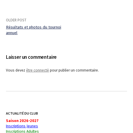
OLDER POST
Résultats et photos du tournoi
annuel
P
o
Laisser un commentaire
s
t
Vous devez
être connecté
pour publier un commentaire.
n
a
v
i
ACTUALITÉ DU CLUB
Saison 2026-2027
g
Inscriptions Jeunes
Inscriptions Adultes