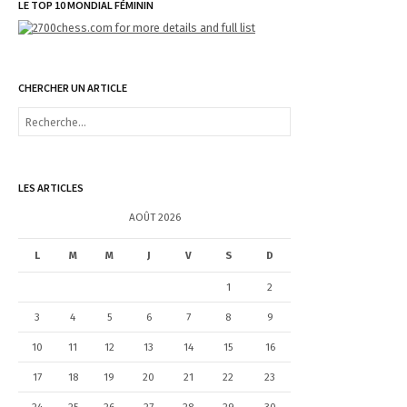
LE TOP 10 MONDIAL FÉMININ
CHERCHER UN ARTICLE
R
e
c
h
e
LES ARTICLES
r
c
AOÛT 2026
h
e
L
M
M
J
V
S
D
r
1
2
:
3
4
5
6
7
8
9
10
11
12
13
14
15
16
17
18
19
20
21
22
23
24
25
26
27
28
29
30