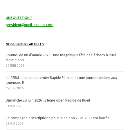
a
t
UNE QUESTION ?
i
president@rueil-echecs.com
o
n
NOS DERNIERS ARTICLES
Tournoi de fin d’année 2026 : une magnifique fête des échecs à Rueil-
Malmaison !
29 JUIN 2026
Le CERM lance son premier Rapide Féminin ! : une journée dédiée aux
joueuses !!
15 JUIN 2026
Dimanche 28 juin 2026 : 21ème open Rapide de Rueil
31 MAI 2026
La campagne d’inscriptions pour la saison 2026-2027 est lancée !
25 MAI 2026