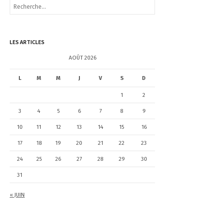
R
e
c
h
e
LES ARTICLES
r
c
AOÛT 2026
h
e
L
M
M
J
V
S
D
r
1
2
:
3
4
5
6
7
8
9
10
11
12
13
14
15
16
17
18
19
20
21
22
23
24
25
26
27
28
29
30
31
« JUIN