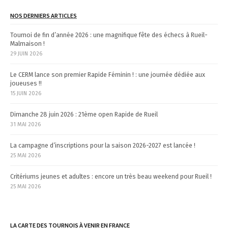
t
NOS DERNIERS ARTICLES
i
Tournoi de fin d’année 2026 : une magnifique fête des échecs à Rueil-
Malmaison !
o
29 JUIN 2026
n
Le CERM lance son premier Rapide Féminin ! : une journée dédiée aux
joueuses !!
15 JUIN 2026
Dimanche 28 juin 2026 : 21ème open Rapide de Rueil
31 MAI 2026
La campagne d’inscriptions pour la saison 2026-2027 est lancée !
25 MAI 2026
Critériums jeunes et adultes : encore un très beau weekend pour Rueil !
25 MAI 2026
LA CARTE DES TOURNOIS À VENIR EN FRANCE