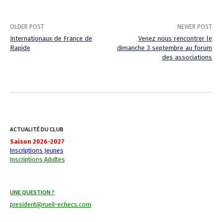
OLDER POST
NEWER POST
Internationaux de France de
Venez nous rencontrer le
Rapide
dimanche 3 septembre au forum
P
des associations
o
s
t
n
ACTUALITÉ DU CLUB
a
Saison 2026-2027
Inscriptions Jeunes
v
Inscriptions Adultes
i
UNE QUESTION ?
g
president@rueil-echecs.com
a