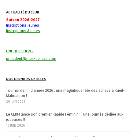
t
ACTUALITÉ DU CLUB
n
Saison 2026-2027
Inscriptions Jeunes
a
Inscriptions Adultes
v
i
UNE QUESTION ?
g
president@rueil-echecs.com
a
NOS DERNIERS ARTICLES
t
Tournoi de fin d’année 2026 : une magnifique fête des échecs à Rueil-
i
Malmaison !
29 JUIN 2026
o
n
Le CERM lance son premier Rapide Féminin ! : une journée dédiée aux
joueuses !!
15 JUIN 2026