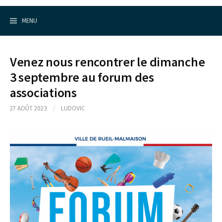
Cercle d'Echecs de Rueil-Malmaison
S
k
MENU
i
p
t
o
Venez nous rencontrer le dimanche
c
o
3 septembre au forum des
n
associations
t
e
n
27 AOÛT 2023
/
LUDOVIC
t