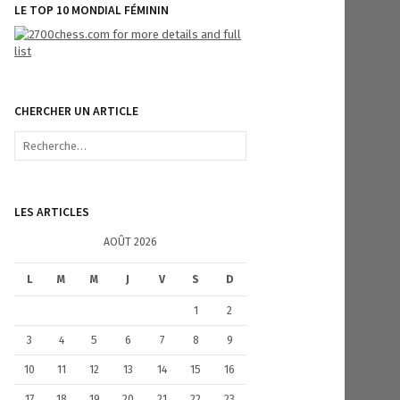
LE TOP 10 MONDIAL FÉMININ
CHERCHER UN ARTICLE
R
e
c
h
e
LES ARTICLES
r
c
AOÛT 2026
h
e
L
M
M
J
V
S
D
r
1
2
:
3
4
5
6
7
8
9
10
11
12
13
14
15
16
17
18
19
20
21
22
23