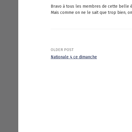
Bravo à tous les membres de cette belle é
Mais comme on ne le sait que trop bien, on
OLDER POST
Nationale 4 ce dimanche
P
o
s
t
n
a