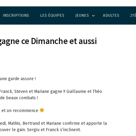
INSCRIPTIONS
LES ÉQUIPES
JEUNES
ADULTES
21
 gagne ce Dimanche et aussi
eune garde assure !
 Franck, Steven et Mariane gagne !! Guillaume et Théo
 de beaux combats !
s et on recommence
di, Mathis, Bertrand et Mariane confirme et apporte la
ouver le gain. Sergiu et Franck s’inclinent.