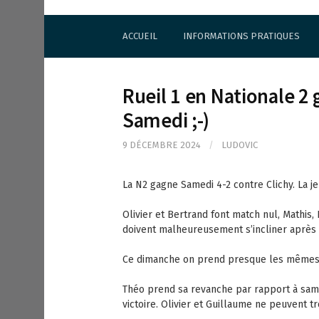
S
Cercle d'Echecs de Rueil-Malmaison
k
ACCUEIL
INFORMATIONS PRATIQUES
i
p
t
o
Rueil 1 en Nationale 2
c
o
Samedi ;-)
n
t
9 DÉCEMBRE 2024
/
LUDOVIC
e
n
La N2 gagne Samedi 4-2 contre Clichy. La j
t
Olivier et Bertrand font match nul, Mathis,
doivent malheureusement s’incliner après
Ce dimanche on prend presque les même
Théo prend sa revanche par rapport à same
victoire. Olivier et Guillaume ne peuvent tr