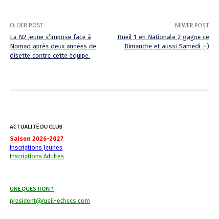
OLDER POST
NEWER POST
La N2 jeune s’impose face à
Rueil 1 en Nationale 2 gagne ce
Nomad après deux années de
Dimanche et aussi Samedi ;-)
P
disette contre cette équipe.
o
s
t
n
ACTUALITÉ DU CLUB
a
Saison 2026-2027
Inscriptions Jeunes
v
Inscriptions Adultes
i
UNE QUESTION ?
g
president@rueil-echecs.com
a