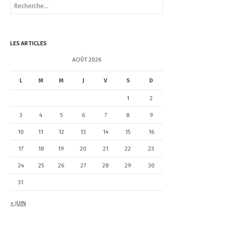
e
c
h
e
LES ARTICLES
r
c
AOÛT 2026
h
e
L
M
M
J
V
S
D
r
1
2
:
3
4
5
6
7
8
9
10
11
12
13
14
15
16
17
18
19
20
21
22
23
24
25
26
27
28
29
30
31
« JUIN