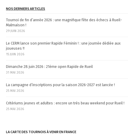
t
NOS DERNIERS ARTICLES
i
Tournoi de fin d’année 2026 : une magnifique fête des échecs à Rueil-
Malmaison !
o
29 JUIN 2026
n
Le CERM lance son premier Rapide Féminin ! : une journée dédiée aux
joueuses !!
15 JUIN 2026
Dimanche 28 juin 2026 : 21ème open Rapide de Rueil
31 MAI 2026
La campagne d’inscriptions pour la saison 2026-2027 est lancée !
25 MAI 2026
Critériums jeunes et adultes : encore un très beau weekend pour Rueil !
25 MAI 2026
LA CARTE DES TOURNOIS À VENIR EN FRANCE