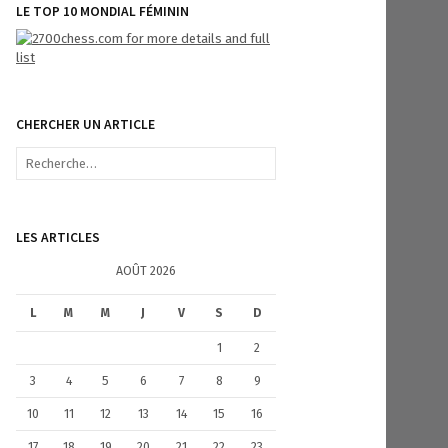
LE TOP 10 MONDIAL FÉMININ
CHERCHER UN ARTICLE
R
e
c
h
e
LES ARTICLES
r
c
AOÛT 2026
h
e
L
M
M
J
V
S
D
r
1
2
:
3
4
5
6
7
8
9
10
11
12
13
14
15
16
17
18
19
20
21
22
23