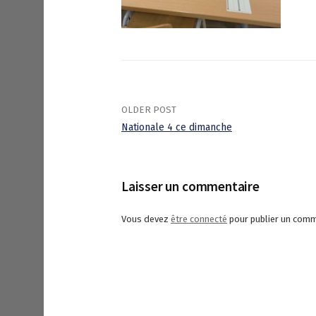
OLDER POST
Nationale 4 ce dimanche
P
o
Laisser un commentaire
s
Vous devez
être connecté
pour publier un comm
t
n
a