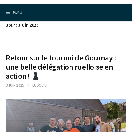
Cercle d'Echecs de Rueil-Malmaison
S
k
MENU
i
p
Jour : 3 juin 2025
t
o
c
o
n
t
Retour sur le tournoi de Gournay :
e
une belle délégation ruelloise en
n
t
action !
3 JUIN 2025
/
LUDOVIC