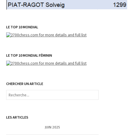
LE TOP 10 MONDIAL
LE TOP 10 MONDIAL FÉMININ
CHERCHER UN ARTICLE
R
e
c
h
e
LES ARTICLES
r
c
JUIN 2025
h
e