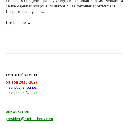
échiquiers : Eugène / Jules / Grégoire / Esteban / Lucas Pendant la
pause déjeuner nos joueurs auront pu se défouler sportivement.
L’espace d’analyse et…
Lire la suite →
ACTUALITÉ DU CLUB
Saison 2026-2027
Inscriptions Jeunes
Inscriptions Adultes
UNE QUESTION ?
president@rueil-echecs.com