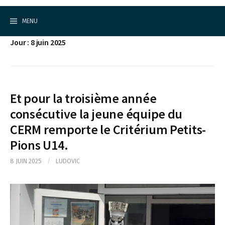
Cercle d'Echecs de Rueil-Malmaison
S
k
MENU
i
p
Jour : 8 juin 2025
t
o
c
o
n
t
Et pour la troisième année
e
consécutive la jeune équipe du
n
t
CERM remporte le Critérium Petits-
Pions U14.
8 JUIN 2025
/
LUDOVIC