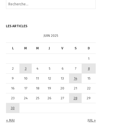
R
e
c
h
e
LES ARTICLES
r
c
JUIN 2025
h
e
L
M
M
J
V
S
D
r
1
:
2
3
4
5
6
7
8
9
10
11
12
13
14
15
16
17
18
19
20
21
22
23
24
25
26
27
28
29
30
« MAI
JUIL »