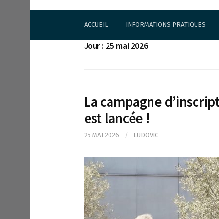
S
Cercle d'Echecs de Rueil-Malmaison
k
ACCUEIL
INFORMATIONS PRATIQUES
i
p
Jour : 25 mai 2026
t
o
c
o
n
La campagne d’inscript
t
e
est lancée !
n
t
25 MAI 2026
/
LUDOVIC