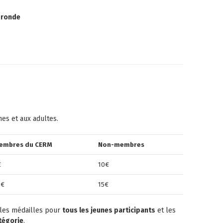
 ronde
nes et aux adultes.
embres du CERM
Non-membres
€
10€
0€
15€
, les médailles pour
tous les jeunes participants
et les
tégorie
.