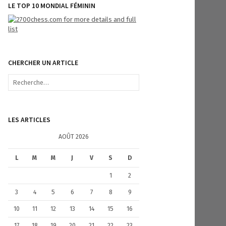
LE TOP 10 MONDIAL FÉMININ
CHERCHER UN ARTICLE
R
e
c
h
e
LES ARTICLES
r
c
AOÛT 2026
h
e
L
M
M
J
V
S
D
r
1
2
:
3
4
5
6
7
8
9
10
11
12
13
14
15
16
17
18
19
20
21
22
23