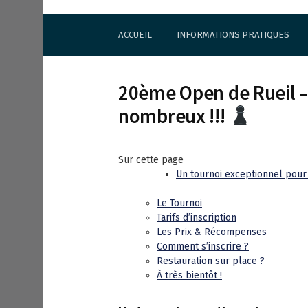
S
Cercle d'Echecs de Rueil-Malmaison
k
ACCUEIL
INFORMATIONS PRATIQUES
i
p
t
o
20ème Open de Rueil – 
c
o
nombreux !!!
n
t
e
Sur cette page
n
Un tournoi exceptionnel pour 
t
Le Tournoi
Tarifs d’inscription
Les Prix & Récompenses
Comment s’inscrire ?
Restauration sur place ?
À très bientôt !