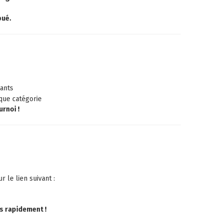
bué.
pants
que catégorie
urnoi !
ur le lien suivant :
us rapidement !