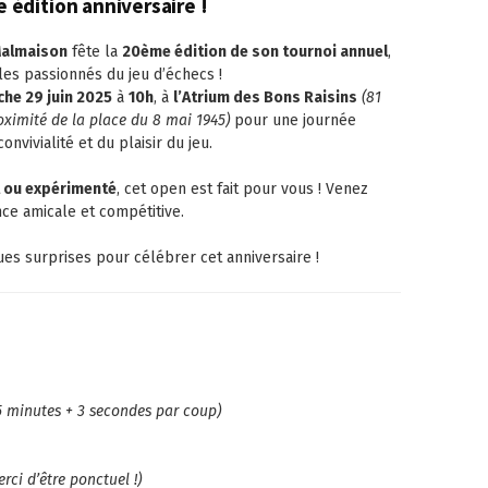
 édition anniversaire !
Malmaison
fête la
20ème édition de son tournoi annuel
,
es passionnés du jeu d’échecs !
he 29 juin 2025
à
10h
, à
l’Atrium des Bons Raisins
(81
oximité de la place du 8 mai 1945)
pour une journée
onvivialité et du plaisir du jeu.
t ou expérimenté
, cet open est fait pour vous ! Venez
ce amicale et compétitive.
es surprises pour célébrer cet anniversaire !
5 minutes + 3 secondes par coup)
rci d’être ponctuel !)