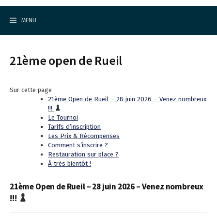
Cercle d'Echecs de Rueil-Malmaison
S
k
MENU
i
p
t
o
21ème open de Rueil
c
o
n
t
Sur cette page
e
21ème Open de Rueil – 28 juin 2026 – Venez nombreux
n
!!!
t
Le Tournoi
Tarifs d’inscription
Les Prix & Récompenses
Comment s’inscrire ?
Restauration sur place ?
À très bientôt !
21ème Open de Rueil – 28 juin 2026 – Venez nombreux
!!!