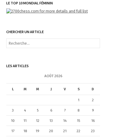
LE TOP 10 MONDIAL FÉMININ
CHERCHER UN ARTICLE
R
e
c
h
e
LES ARTICLES
r
c
AOÛT 2026
h
e
L
M
M
J
V
S
D
r
1
2
:
3
4
5
6
7
8
9
10
11
12
13
14
15
16
17
18
19
20
21
22
23