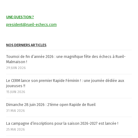
i
UNE QUESTION ?
g
president@rueil-echecs.com
a
t
NOS DERNIERS ARTICLES
i
Tournoi de fin d’année 2026 : une magnifique fête des échecs à Rueil-
Malmaison !
o
29 JUIN 2026
n
Le CERM lance son premier Rapide Féminin ! : une journée dédiée aux
joueuses !!
15 JUIN 2026
Dimanche 28 juin 2026 : 21ème open Rapide de Rueil
31 MAI 2026
La campagne d’inscriptions pour la saison 2026-2027 est lancée !
25 MAI 2026