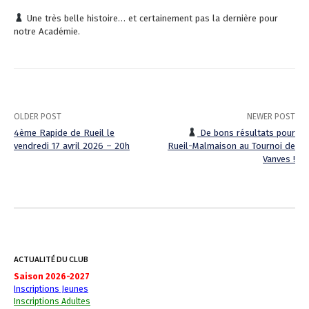
Une très belle histoire… et certainement pas la dernière pour
notre Académie.
OLDER POST
NEWER POST
4ème Rapide de Rueil le
De bons résultats pour
vendredi 17 avril 2026 – 20h
Rueil-Malmaison au Tournoi de
P
Vanves !
o
s
t
n
ACTUALITÉ DU CLUB
a
Saison 2026-2027
Inscriptions Jeunes
v
Inscriptions Adultes