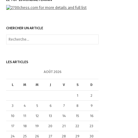
CHERCHER UN ARTICLE
R
e
c
h
e
LES ARTICLES
r
c
AOÛT 2026
h
e
L
M
M
J
V
S
D
r
1
2
:
3
4
5
6
7
8
9
10
11
12
13
14
15
16
17
18
19
20
21
22
23
24
25
26
27
28
29
30