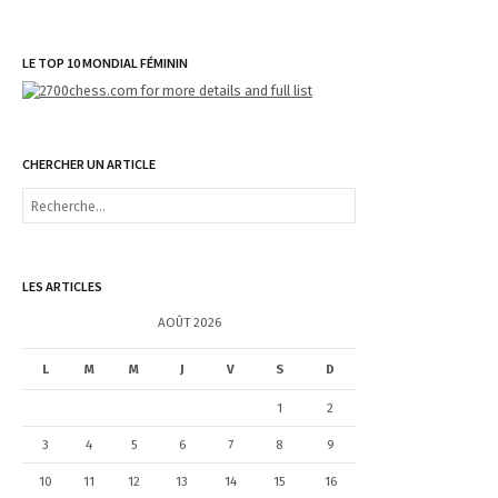
LE TOP 10 MONDIAL FÉMININ
CHERCHER UN ARTICLE
R
e
c
h
e
LES ARTICLES
r
c
AOÛT 2026
h
e
L
M
M
J
V
S
D
r
1
2
:
3
4
5
6
7
8
9
10
11
12
13
14
15
16