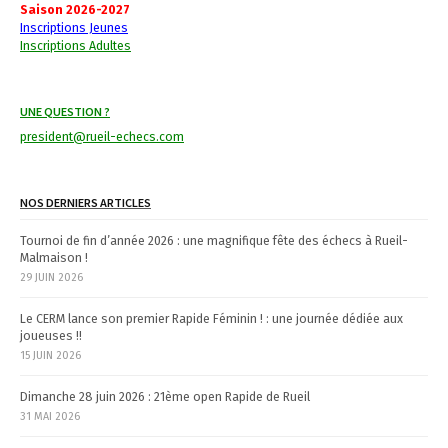
a
Saison 2026-2027
Inscriptions Jeunes
v
Inscriptions Adultes
i
UNE QUESTION ?
g
president@rueil-echecs.com
a
t
NOS DERNIERS ARTICLES
i
Tournoi de fin d’année 2026 : une magnifique fête des échecs à Rueil-
Malmaison !
o
29 JUIN 2026
n
Le CERM lance son premier Rapide Féminin ! : une journée dédiée aux
joueuses !!
15 JUIN 2026
Dimanche 28 juin 2026 : 21ème open Rapide de Rueil
31 MAI 2026