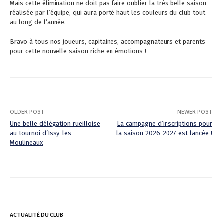
Mais cette élimination ne doit pas faire oublier la très belle saison
réalisée par l’équipe, qui aura porté haut les couleurs du club tout
au long de l’année.
Bravo à tous nos joueurs, capitaines, accompagnateurs et parents
pour cette nouvelle saison riche en émotions !
OLDER POST
NEWER POST
Une belle délégation rueilloise
La campagne d’inscriptions pour
au tournoi d’Issy-les-
la saison 2026-2027 est lancée !
P
Moulineaux
o
s
t
n
ACTUALITÉ DU CLUB