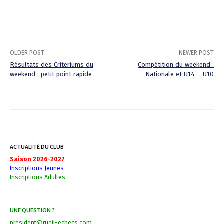
OLDER POST
NEWER POST
Résultats des Criteriums du
Compétition du weekend :
weekend : petit point rapide
Nationale et U14 – U10
P
o
s
t
ACTUALITÉ DU CLUB
n
Saison 2026-2027
Inscriptions Jeunes
a
Inscriptions Adultes
v
i
UNE QUESTION ?
president@rueil-echecs.com