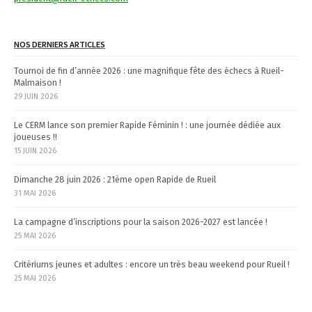
g
a
NOS DERNIERS ARTICLES
t
Tournoi de fin d’année 2026 : une magnifique fête des échecs à Rueil-
i
Malmaison !
29 JUIN 2026
o
n
Le CERM lance son premier Rapide Féminin ! : une journée dédiée aux
joueuses !!
15 JUIN 2026
Dimanche 28 juin 2026 : 21ème open Rapide de Rueil
31 MAI 2026
La campagne d’inscriptions pour la saison 2026-2027 est lancée !
25 MAI 2026
Critériums jeunes et adultes : encore un très beau weekend pour Rueil !
25 MAI 2026