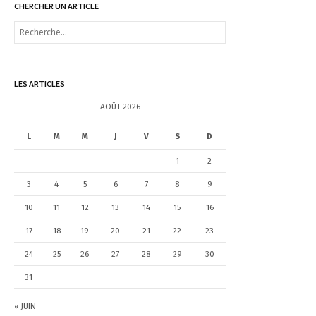
CHERCHER UN ARTICLE
R
e
c
h
e
LES ARTICLES
r
c
AOÛT 2026
h
e
L
M
M
J
V
S
D
r
1
2
:
3
4
5
6
7
8
9
10
11
12
13
14
15
16
17
18
19
20
21
22
23
24
25
26
27
28
29
30
31
« JUIN