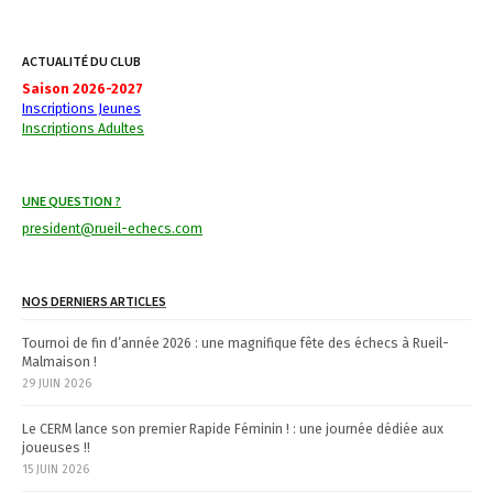
s
t
ACTUALITÉ DU CLUB
n
Saison 2026-2027
Inscriptions Jeunes
a
Inscriptions Adultes
v
i
UNE QUESTION ?
g
president@rueil-echecs.com
a
NOS DERNIERS ARTICLES
t
Tournoi de fin d’année 2026 : une magnifique fête des échecs à Rueil-
i
Malmaison !
29 JUIN 2026
o
n
Le CERM lance son premier Rapide Féminin ! : une journée dédiée aux
joueuses !!
15 JUIN 2026