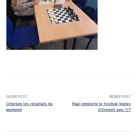
OLDER POST
NEWER POST
Criterium les résultats du
Paul remporte le Festival Jeunes
weekend
d’Ermont avec 7/7
P
o