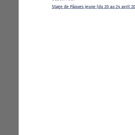
Stage de Pâques jeune (du 20 au 24 avril 2
P
o
s
t
n
a
v
i
g
a