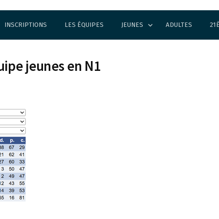
INSCRIPTIONS
LES ÉQUIPES
JEUNES
ADULTES
21
uipe jeunes en N1