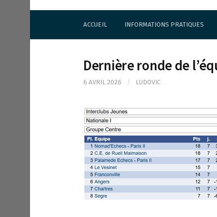
S
Cercle d'Echecs de Rueil-Malmaison
k
ACCUEIL
INFORMATIONS PRATIQUES
i
p
t
o
Dernière ronde de l’éq
c
o
6 AVRIL 2026
/
LUDOVIC
n
t
e
n
t