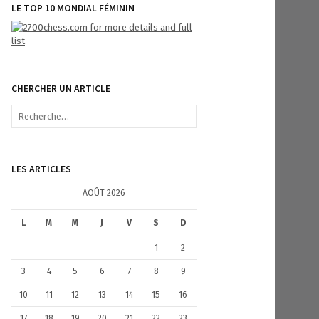
LE TOP 10 MONDIAL FÉMININ
CHERCHER UN ARTICLE
R
e
c
h
e
LES ARTICLES
r
c
AOÛT 2026
h
e
L
M
M
J
V
S
D
r
1
2
:
3
4
5
6
7
8
9
10
11
12
13
14
15
16
17
18
19
20
21
22
23