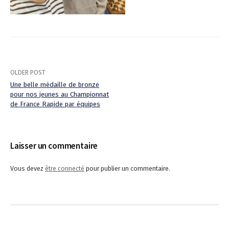
OLDER POST
Une belle médaille de bronze
pour nos jeunes au Championnat
P
de France Rapide par équipes
o
s
Laisser un commentaire
t
Vous devez
être connecté
pour publier un commentaire.
n
a
v