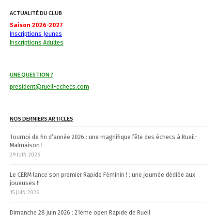
i
ACTUALITÉ DU CLUB
g
Saison 2026-2027
a
Inscriptions Jeunes
Inscriptions Adultes
t
i
UNE QUESTION ?
o
president@rueil-echecs.com
n
NOS DERNIERS ARTICLES
Tournoi de fin d’année 2026 : une magnifique fête des échecs à Rueil-
Malmaison !
29 JUIN 2026
Le CERM lance son premier Rapide Féminin ! : une journée dédiée aux
joueuses !!
15 JUIN 2026
Dimanche 28 juin 2026 : 21ème open Rapide de Rueil