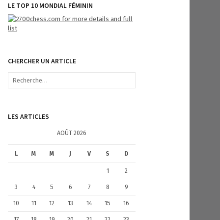
LE TOP 10 MONDIAL FÉMININ
CHERCHER UN ARTICLE
R
e
c
h
e
LES ARTICLES
r
c
AOÛT 2026
h
e
L
M
M
J
V
S
D
r
1
2
:
3
4
5
6
7
8
9
10
11
12
13
14
15
16
17
18
19
20
21
22
23