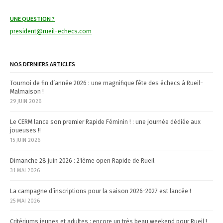
i
UNE QUESTION ?
g
president@rueil-echecs.com
a
t
NOS DERNIERS ARTICLES
i
Tournoi de fin d’année 2026 : une magnifique fête des échecs à Rueil-
Malmaison !
o
29 JUIN 2026
n
Le CERM lance son premier Rapide Féminin ! : une journée dédiée aux
joueuses !!
15 JUIN 2026
Dimanche 28 juin 2026 : 21ème open Rapide de Rueil
31 MAI 2026
La campagne d’inscriptions pour la saison 2026-2027 est lancée !
25 MAI 2026
Critériums jeunes et adultes : encore un très beau weekend pour Rueil !