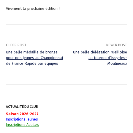
Vivement la prochaine édition !
OLDER POST
NEWER POST
Une belle médaille de bronze
Une belle délégation rueilloise
pour nos jeunes au Championnat
au tournoi d’Issy-les-
P
de France Rapide par équipes
Moulineaux
o
s
t
n
ACTUALITÉ DU CLUB
a
Saison 2026-2027
Inscriptions Jeunes
v
Inscriptions Adultes