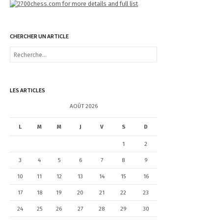
CHERCHER UN ARTICLE
R
e
c
h
e
LES ARTICLES
r
c
AOÛT 2026
h
e
L
M
M
J
V
S
D
r
1
2
:
3
4
5
6
7
8
9
10
11
12
13
14
15
16
17
18
19
20
21
22
23
24
25
26
27
28
29
30