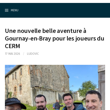
Cercle d'Echecs de Rueil-Malmaison
S
k
MENU
i
p
t
o
Une nouvelle belle aventure à
c
o
Gournay-en-Bray pour les joueurs du
n
CERM
t
e
n
17 MAI 2026
/
LUDOVIC
t