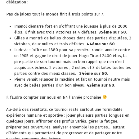
délégation :
Pas de jaloux tout le monde finit à trois points sur 7.
Imanol
démarre fort en s’offrant une joueuse à plus de 2000
élos. Il finit avec trois victoires et 4 défaites.
35ème sur 60.
Gilles
a montré de belles choses dans des parties disputées, 2
victoires, deux nulles et trois défaites.
44ème sur 60
Ludovic s’offre un 1880 pour sa première ronde, annule contre
un 1905 et gagne le droit de jouer Hugo Tirard 2400 élos, la
pire partie de son tournoi mais un bon rappel que rien n’est
acquis aux échecs. 2 victoires , 2 nulles et 3 défaites toutes les
parties contre des mieux classés.
34ème sur 60.
Pierre venait relancer la machine et fait un tournoi neutre mais
avec de belles parties d’un bon niveau.
42ème sur 60.
Il faudra compter sur nous en N4 l’année prochaine
Au-delà des résultats, ce tournoi reste surtout une formidable
expérience humaine et sportive : jouer plusieurs parties longues en
quelques jours, affronter des profils variés, gérer la fatigue,
préparer ses ouvertures, analyser ensemble les parties… autant
d’éléments qui permettent de progresser et de partager notre
passion commune des échecs.