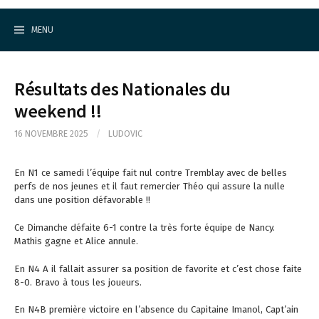
Cercle d'Echecs de Rueil-Malmaison
S
k
MENU
i
p
t
o
Résultats des Nationales du
c
o
weekend !!
n
t
16 NOVEMBRE 2025
/
LUDOVIC
e
n
t
En N1 ce samedi l’équipe fait nul contre Tremblay avec de belles
perfs de nos jeunes et il faut remercier Théo qui assure la nulle
dans une position défavorable !!
Ce Dimanche défaite 6-1 contre la très forte équipe de Nancy.
Mathis gagne et Alice annule.
En N4 A il fallait assurer sa position de favorite et c’est chose faite
8-0. Bravo à tous les joueurs.
En N4B première victoire en l’absence du Capitaine Imanol, Capt’ain