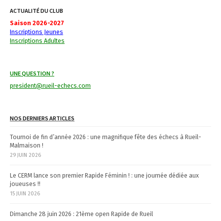
n
ACTUALITÉ DU CLUB
a
Saison 2026-2027
v
Inscriptions Jeunes
Inscriptions Adultes
i
g
UNE QUESTION ?
a
president@rueil-echecs.com
t
NOS DERNIERS ARTICLES
i
Tournoi de fin d’année 2026 : une magnifique fête des échecs à Rueil-
o
Malmaison !
n
29 JUIN 2026
Le CERM lance son premier Rapide Féminin ! : une journée dédiée aux
joueuses !!
15 JUIN 2026
Dimanche 28 juin 2026 : 21ème open Rapide de Rueil