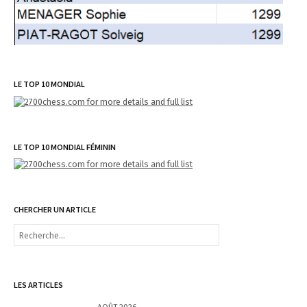
LE TOP 10 MONDIAL
LE TOP 10 MONDIAL FÉMININ
CHERCHER UN ARTICLE
R
e
c
h
e
LES ARTICLES
r
c