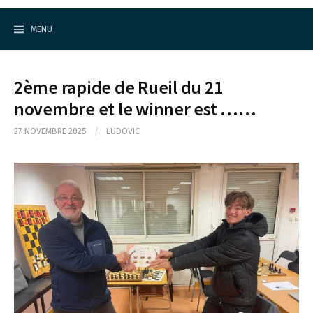
Cercle d'Echecs de Rueil-Malmaison
S
k
MENU
i
p
t
o
2ème rapide de Rueil du 21
c
o
novembre et le winner est ……
n
t
27 NOVEMBRE 2025
/
LUDOVIC
e
n
t