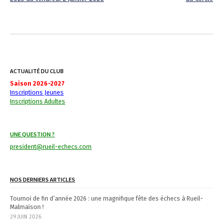
o
s
t
n
ACTUALITÉ DU CLUB
a
Saison 2026-2027
Inscriptions Jeunes
v
Inscriptions Adultes
i
UNE QUESTION ?
g
president@rueil-echecs.com
a
t
NOS DERNIERS ARTICLES
i
Tournoi de fin d’année 2026 : une magnifique fête des échecs à Rueil-
Malmaison !
o
29 JUIN 2026