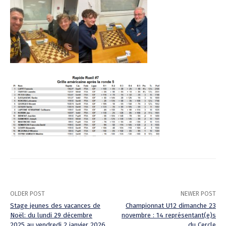
OLDER POST
NEWER POST
Stage jeunes des vacances de
Championnat U12 dimanche 23
Noël: du lundi 29 décembre
novembre : 14 représentant(e)s
P
2025 au vendredi 2 janvier 2026
du Cercle