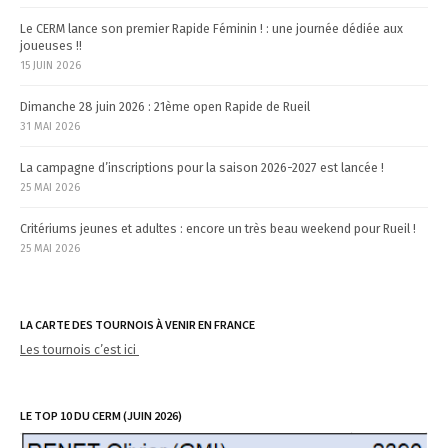
n
Le CERM lance son premier Rapide Féminin ! : une journée dédiée aux
joueuses !!
15 JUIN 2026
Dimanche 28 juin 2026 : 21ème open Rapide de Rueil
31 MAI 2026
La campagne d’inscriptions pour la saison 2026-2027 est lancée !
25 MAI 2026
Critériums jeunes et adultes : encore un très beau weekend pour Rueil !
25 MAI 2026
LA CARTE DES TOURNOIS À VENIR EN FRANCE
Les tournois c’est ici
LE TOP 10 DU CERM (JUIN 2026)