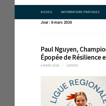
S
Cercle d'Echecs de Rueil-Malmaison
k
ACCUEIL
INFORMATIONS PRATIQUES
i
p
Jour : 6 mars 2026
t
o
c
o
n
Paul Nguyen, Champion
t
e
Épopée de Résilience et
n
t
6 MARS 2026
/
LUDOVIC