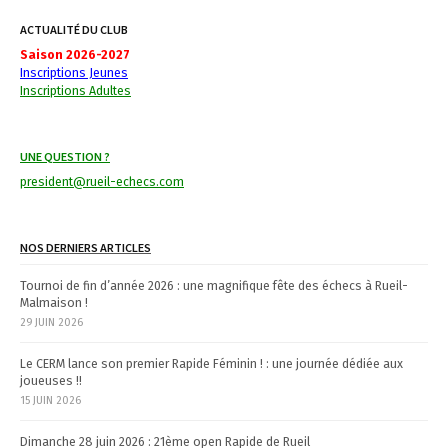
t
ACTUALITÉ DU CLUB
n
Saison 2026-2027
Inscriptions Jeunes
a
Inscriptions Adultes
v
i
UNE QUESTION ?
g
president@rueil-echecs.com
a
NOS DERNIERS ARTICLES
t
Tournoi de fin d’année 2026 : une magnifique fête des échecs à Rueil-
i
Malmaison !
29 JUIN 2026
o
n
Le CERM lance son premier Rapide Féminin ! : une journée dédiée aux
joueuses !!
15 JUIN 2026
Dimanche 28 juin 2026 : 21ème open Rapide de Rueil