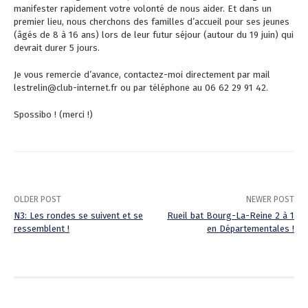
manifester rapidement votre volonté de nous aider. Et dans un
premier lieu, nous cherchons des familles d’accueil pour ses jeunes
(âgés de 8 à 16 ans) lors de leur futur séjour (autour du 19 juin) qui
devrait durer 5 jours.
Je vous remercie d’avance, contactez-moi directement par mail
lestrelin@club-internet.fr ou par téléphone au 06 62 29 91 42.
Spossibo ! (merci !)
OLDER POST
NEWER POST
N3: Les rondes se suivent et se
Rueil bat Bourg-La-Reine 2 à 1
ressemblent !
en Départementales !
P
o
s