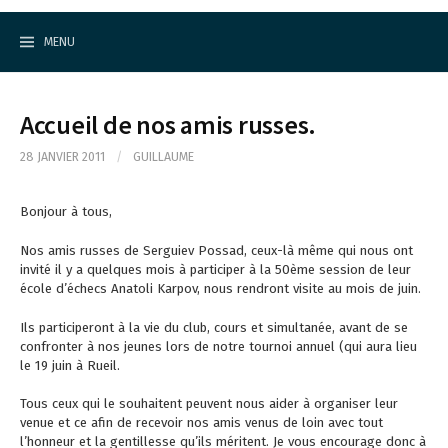
Cercle d'Echecs de Rueil-Malmaison
S
k
MENU
i
p
t
o
Accueil de nos amis russes.
c
o
28 JANVIER 2011
/
GUILLAUME
n
t
e
Bonjour à tous,
n
t
Nos amis russes de Serguiev Possad, ceux-là même qui nous ont
invité il y a quelques mois à participer à la 50ème session de leur
école d’échecs Anatoli Karpov, nous rendront visite au mois de juin.
Ils participeront à la vie du club, cours et simultanée, avant de se
confronter à nos jeunes lors de notre tournoi annuel (qui aura lieu
le 19 juin à Rueil.
Tous ceux qui le souhaitent peuvent nous aider à organiser leur
venue et ce afin de recevoir nos amis venus de loin avec tout
l’honneur et la gentillesse qu’ils méritent. Je vous encourage donc à