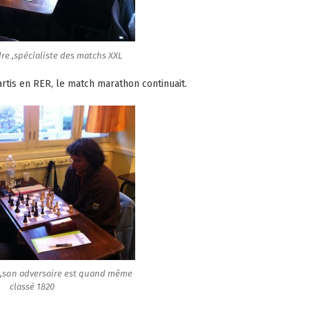
re ,spécialiste des matchs XXL
artis en RER, le match marathon continuait.
 ,son adversaire est quand même
classé 1820