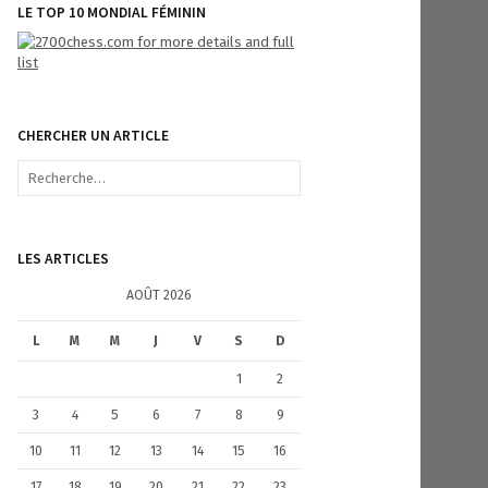
LE TOP 10 MONDIAL FÉMININ
CHERCHER UN ARTICLE
R
e
c
h
e
LES ARTICLES
r
c
AOÛT 2026
h
e
L
M
M
J
V
S
D
r
1
2
:
3
4
5
6
7
8
9
10
11
12
13
14
15
16
17
18
19
20
21
22
23