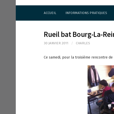
S
Cercle d'Echecs de Rueil-Malmaison
k
ACCUEIL
INFORMATIONS PRATIQUES
i
p
t
o
Rueil bat Bourg-La-Rei
c
o
30 JANVIER 2011
/
CHARLES
n
t
e
Ce samedi, pour la troisième rencontre de 
n
t