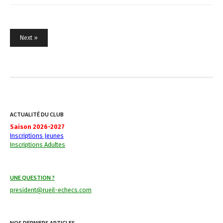
Next »
N
a
v
i
g
ACTUALITÉ DU CLUB
a
Saison 2026-2027
Inscriptions Jeunes
t
Inscriptions Adultes
i
o
UNE QUESTION ?
n
president@rueil-echecs.com
d
e
NOS DERNIERS ARTICLES