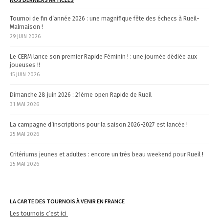
s
a
Tournoi de fin d’année 2026 : une magnifique fête des échecs à Rueil-
r
Malmaison !
29 JUIN 2026
t
i
Le CERM lance son premier Rapide Féminin ! : une journée dédiée aux
joueuses !!
c
15 JUIN 2026
l
e
Dimanche 28 juin 2026 : 21ème open Rapide de Rueil
31 MAI 2026
s
La campagne d’inscriptions pour la saison 2026-2027 est lancée !
25 MAI 2026
Critériums jeunes et adultes : encore un très beau weekend pour Rueil !
25 MAI 2026
LA CARTE DES TOURNOIS À VENIR EN FRANCE
Les tournois c’est ici