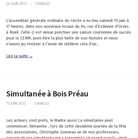
26 JUIN 2013
/
CHARLES
L’assemblée générale ordinaire du Cercle a eu lieu samedi 15 juin à
17 heures, dans nos nouveaux locaux du 94, rue d’Estienne d’Orves
à Rueil. Celle-ci est venue ponctuer une saison couronnée de succès
pour le CERM, peut-être la plus belle de son histoire et nous
n’avons pu résister à l’envie de célébrer cela d’un…
Lire la suite →
Simultanée à Bois Préau
11 JUIN 2013
/
CHARLES
Les acteurs sont prets, le Maitre aussi l,a simultanée peut
commencer; Dimanche , lors de cette deuxième journée de la fête
des associatoins, Christophe Gueneau un de nos professeurs,
organisait une simultanée qui a rencontrée un grand succès. vient