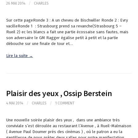
26 MAI 2014
/
CHARLES
Sur cette pageRonde 3 : A un cheveu de Bischwiller Ronde 2 : Evry
vacilleRonde 1 : Strasbourg prend sa revanche(Strasbourg 5 –
Rueil 2) ec les blancs a fait une partie écossaise sans fautes, mais
son adversaire le GM Ragger égalise petit à petit et la partie
débouche sur une finale de tour et…
Lire la suite →
Plaisir des yeux , Ossip Berstein
4 MAI 2014
/
CHARLES
/
1 COMMENT
Une nouvelle soirée plaisir des yeux , dans une ambiance très
conviviale s’est déroulée au restaurant l’Avenue , à Rueil-Malmaison
( Avenue Paul Doumer prés des cinémas ) , où le patron a eu la
gentillesse de nous prêter deux salles pour notre manifestation.