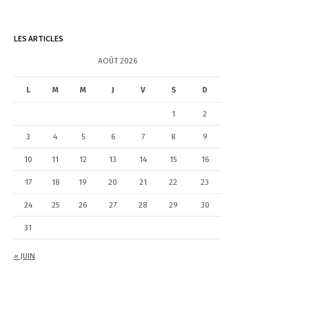
c
h
e
LES ARTICLES
r
c
AOÛT 2026
h
e
L
M
M
J
V
S
D
r
1
2
:
3
4
5
6
7
8
9
10
11
12
13
14
15
16
17
18
19
20
21
22
23
24
25
26
27
28
29
30
31
« JUIN