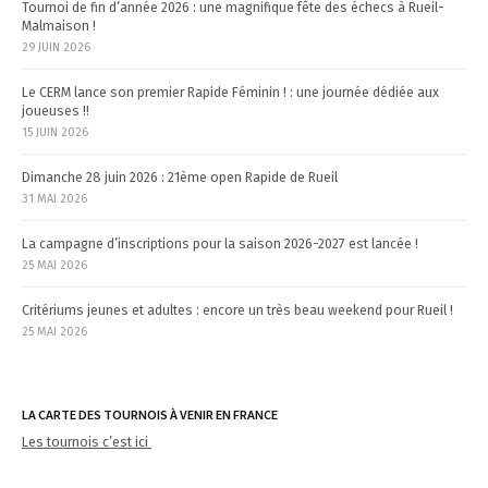
Tournoi de fin d’année 2026 : une magnifique fête des échecs à Rueil-
i
Malmaison !
29 JUIN 2026
o
n
Le CERM lance son premier Rapide Féminin ! : une journée dédiée aux
joueuses !!
15 JUIN 2026
Dimanche 28 juin 2026 : 21ème open Rapide de Rueil
31 MAI 2026
La campagne d’inscriptions pour la saison 2026-2027 est lancée !
25 MAI 2026
Critériums jeunes et adultes : encore un très beau weekend pour Rueil !
25 MAI 2026
LA CARTE DES TOURNOIS À VENIR EN FRANCE
Les tournois c’est ici