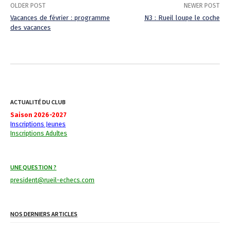
OLDER POST
NEWER POST
Vacances de février : programme
N3 : Rueil loupe le coche
des vacances
P
o
s
t
ACTUALITÉ DU CLUB
n
Saison 2026-2027
Inscriptions Jeunes
a
Inscriptions Adultes
v
i
UNE QUESTION ?
g
president@rueil-echecs.com
a
NOS DERNIERS ARTICLES
t