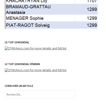
LE TOP 10 MONDIAL
LE TOP 10 MONDIAL FÉMININ
CHERCHER UN ARTICLE
R
e
c
h