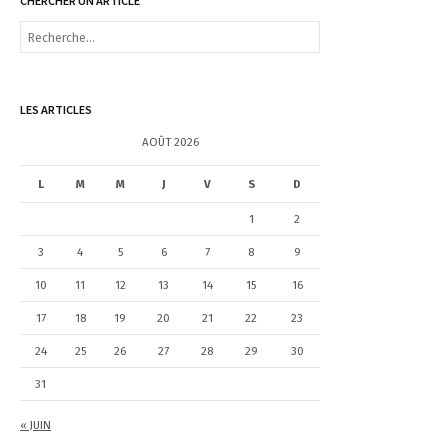
CHERCHER UN ARTICLE
R
e
c
h
e
LES ARTICLES
r
c
AOÛT 2026
h
e
L
M
M
J
V
S
D
r
1
2
:
3
4
5
6
7
8
9
10
11
12
13
14
15
16
17
18
19
20
21
22
23
24
25
26
27
28
29
30
31
« JUIN