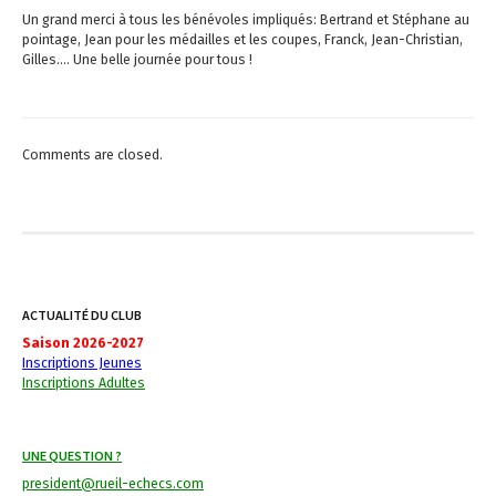
a
Un grand merci à tous les bénévoles impliqués: Bertrand et Stéphane au
pointage, Jean pour les médailles et les coupes, Franck, Jean-Christian,
v
Gilles…. Une belle journée pour tous !
i
g
Comments are closed.
a
t
i
o
ACTUALITÉ DU CLUB
n
Saison 2026-2027
Inscriptions Jeunes
Inscriptions Adultes
UNE QUESTION ?
president@rueil-echecs.com