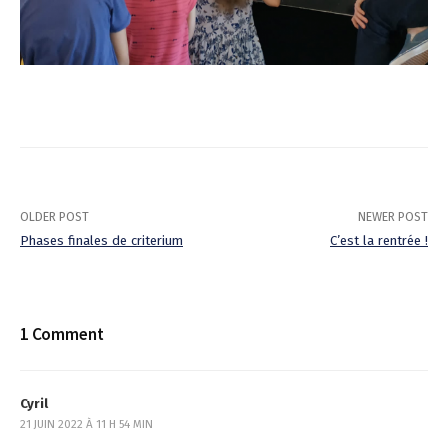
OLDER POST
NEWER POST
Phases finales de criterium
C’est la rentrée !
P
o
1 Comment
s
t
Cyril
n
21 JUIN 2022 À 11 H 54 MIN