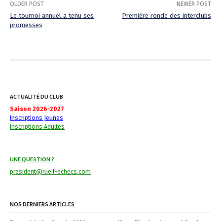
OLDER POST
NEWER POST
Le tournoi annuel a tenu ses
Première ronde des interclubs
promesses
P
o
s
t
ACTUALITÉ DU CLUB
n
Saison 2026-2027
Inscriptions Jeunes
a
Inscriptions Adultes
v
i
UNE QUESTION ?
g
president@rueil-echecs.com
a
NOS DERNIERS ARTICLES
t