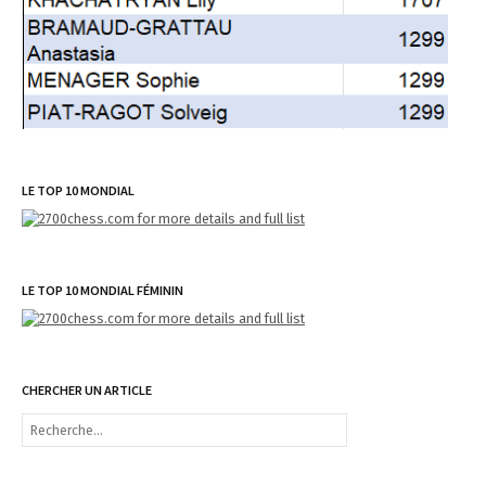
LE TOP 10 MONDIAL
LE TOP 10 MONDIAL FÉMININ
CHERCHER UN ARTICLE
R
e
c
h