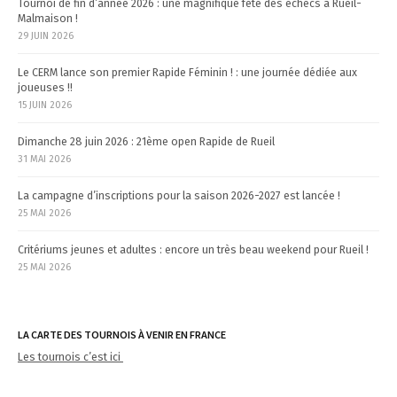
Tournoi de fin d’année 2026 : une magnifique fête des échecs à Rueil-
i
Malmaison !
29 JUIN 2026
o
n
Le CERM lance son premier Rapide Féminin ! : une journée dédiée aux
joueuses !!
15 JUIN 2026
Dimanche 28 juin 2026 : 21ème open Rapide de Rueil
31 MAI 2026
La campagne d’inscriptions pour la saison 2026-2027 est lancée !
25 MAI 2026
Critériums jeunes et adultes : encore un très beau weekend pour Rueil !
25 MAI 2026
LA CARTE DES TOURNOIS À VENIR EN FRANCE
Les tournois c’est ici