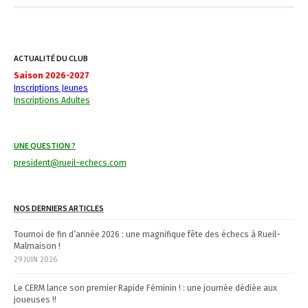
s
t
ACTUALITÉ DU CLUB
n
Saison 2026-2027
Inscriptions Jeunes
a
Inscriptions Adultes
v
i
UNE QUESTION ?
g
president@rueil-echecs.com
a
NOS DERNIERS ARTICLES
t
Tournoi de fin d’année 2026 : une magnifique fête des échecs à Rueil-
i
Malmaison !
29 JUIN 2026
o
n
Le CERM lance son premier Rapide Féminin ! : une journée dédiée aux
joueuses !!