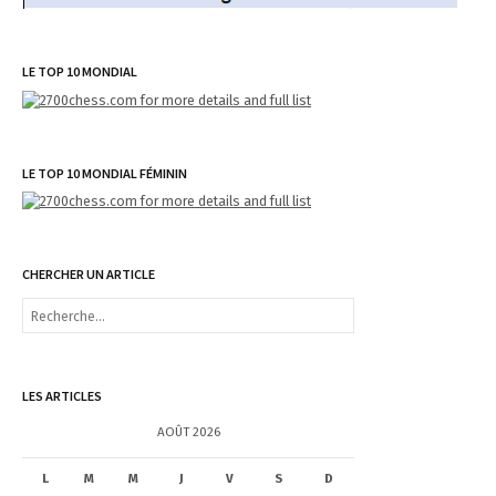
LE TOP 10 MONDIAL
LE TOP 10 MONDIAL FÉMININ
CHERCHER UN ARTICLE
R
e
c
h
e
LES ARTICLES
r
c
AOÛT 2026
h
e
L
M
M
J
V
S
D
r