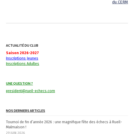
P
du CERM
o
s
t
n
ACTUALITÉ DU CLUB
a
Saison 2026-2027
Inscriptions Jeunes
v
Inscriptions Adultes
i
UNE QUESTION ?
g
president@rueil-echecs.com
a
t
NOS DERNIERS ARTICLES
i
Tournoi de fin d’année 2026 : une magnifique fête des échecs à Rueil-
Malmaison !
o
29 JUIN 2026