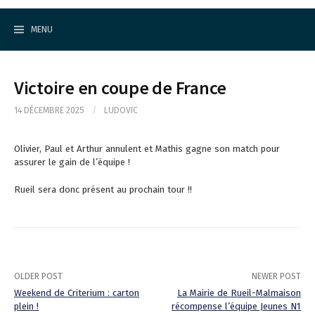
Cercle d'Echecs de Rueil-Malmaison
S
k
MENU
i
p
t
o
Victoire en coupe de France
c
o
14 DÉCEMBRE 2025
/
LUDOVIC
n
t
e
Olivier, Paul et Arthur annulent et Mathis gagne son match pour
n
assurer le gain de l’équipe !
t
Rueil sera donc présent au prochain tour !!
OLDER POST
NEWER POST
Weekend de Criterium : carton
La Mairie de Rueil-Malmaison
plein !
récompense l’équipe Jeunes N1