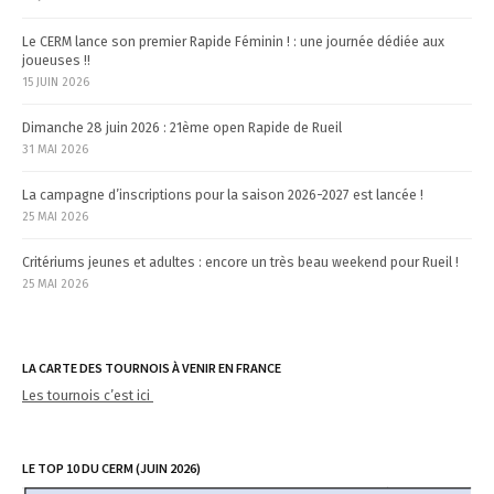
n
Le CERM lance son premier Rapide Féminin ! : une journée dédiée aux
joueuses !!
15 JUIN 2026
Dimanche 28 juin 2026 : 21ème open Rapide de Rueil
31 MAI 2026
La campagne d’inscriptions pour la saison 2026-2027 est lancée !
25 MAI 2026
Critériums jeunes et adultes : encore un très beau weekend pour Rueil !
25 MAI 2026
LA CARTE DES TOURNOIS À VENIR EN FRANCE
Les tournois c’est ici
LE TOP 10 DU CERM (JUIN 2026)