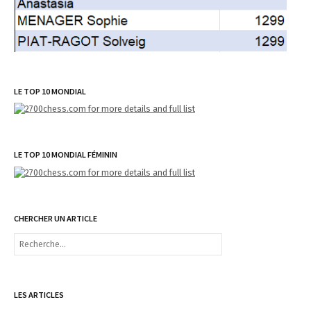
LE TOP 10 MONDIAL
LE TOP 10 MONDIAL FÉMININ
CHERCHER UN ARTICLE
R
e
c
h
e
LES ARTICLES
r
c