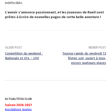
indéfectible.
L’avenir s’annonce passionnant, et les joueuses de Rueil sont
prêtes à écrire de nouvelles pages de cette belle aventure !
OLDER POST
NEWER POST
Compétition du weekend :
Tournoi rapide du vendredi 13
Nationale et U14 – U10
février soir, ouvert à tous,
P
encore quelques places
o
s
t
n
ACTUALITÉ DU CLUB
a
Saison 2026-2027
Inscriptions Jeunes