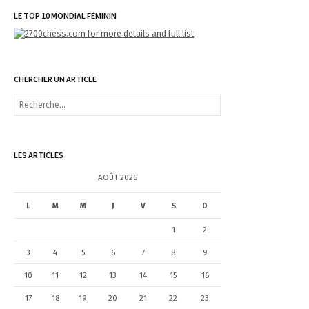
LE TOP 10 MONDIAL FÉMININ
CHERCHER UN ARTICLE
R
e
c
h
e
LES ARTICLES
r
c
AOÛT 2026
h
e
L
M
M
J
V
S
D
r
1
2
:
3
4
5
6
7
8
9
10
11
12
13
14
15
16
17
18
19
20
21
22
23