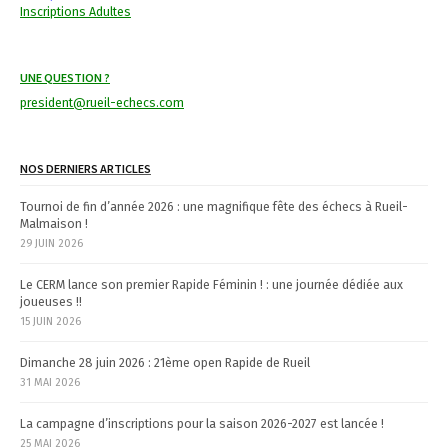
v
Inscriptions Adultes
i
UNE QUESTION ?
g
president@rueil-echecs.com
a
t
NOS DERNIERS ARTICLES
i
Tournoi de fin d’année 2026 : une magnifique fête des échecs à Rueil-
Malmaison !
o
29 JUIN 2026
n
Le CERM lance son premier Rapide Féminin ! : une journée dédiée aux
joueuses !!
15 JUIN 2026
Dimanche 28 juin 2026 : 21ème open Rapide de Rueil
31 MAI 2026
La campagne d’inscriptions pour la saison 2026-2027 est lancée !
25 MAI 2026