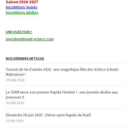
Saison 2026-2027
Inscriptions Jeunes
a
Inscriptions Adultes
v
i
UNE QUESTION ?
g
president@rueil-echecs.com
a
NOS DERNIERS ARTICLES
t
Tournoi de fin d’année 2026 : une magnifique fête des échecs à Rueil-
i
Malmaison !
29 JUIN 2026
o
n
Le CERM lance son premier Rapide Féminin ! : une journée dédiée aux
joueuses !!
15 JUIN 2026
Dimanche 28 juin 2026 : 21ème open Rapide de Rueil
31 MAI 2026