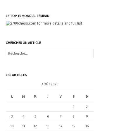
LE TOP 10 MONDIAL FÉMININ
CHERCHER UN ARTICLE
R
e
c
h
e
LES ARTICLES
r
c
AOÛT 2026
h
e
L
M
M
J
V
S
D
r
1
2
:
3
4
5
6
7
8
9
10
11
12
13
14
15
16