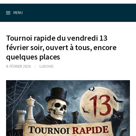
Cercle d'Echecs de Rueil-Malmaison
S
k
MENU
i
p
t
o
Tournoi rapide du vendredi 13
c
o
février soir, ouvert à tous, encore
n
quelques places
t
e
n
8 FÉVRIER 2026
/
LUDOVIC
t