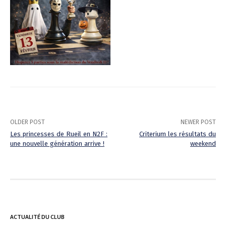
OLDER POST
NEWER POST
Les princesses de Rueil en N2F :
Criterium les résultats du
une nouvelle génération arrive !
weekend
P
o
s
t
ACTUALITÉ DU CLUB
n