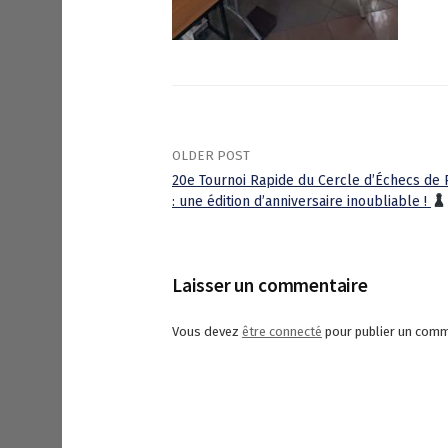
OLDER POST
20e Tournoi Rapide du Cercle d’Échecs de 
: une édition d’anniversaire inoubliable !
P
o
Laisser un commentaire
s
Vous devez
être connecté
pour publier un comm
t
n
a