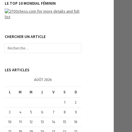
LE TOP 10 MONDIAL FÉMININ
CHERCHER UN ARTICLE
R
e
c
h
e
LES ARTICLES
r
c
AOÛT 2026
h
e
L
M
M
J
V
S
D
r
1
2
:
3
4
5
6
7
8
9
10
11
12
13
14
15
16
17
18
19
20
21
22
23