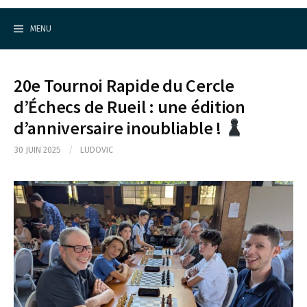
Cercle d'Echecs de Rueil-Malmaison
S
k
MENU
i
p
t
o
20e Tournoi Rapide du Cercle
c
o
d’Échecs de Rueil : une édition
n
d’anniversaire inoubliable !
t
e
n
30 JUIN 2025
/
LUDOVIC
t