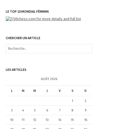
LE TOP 10 MONDIAL FÉMININ
CHERCHER UN ARTICLE
R
e
c
h
e
LES ARTICLES
r
c
AOÛT 2026
h
e
L
M
M
J
V
S
D
r
1
2
:
3
4
5
6
7
8
9
10
11
12
13
14
15
16