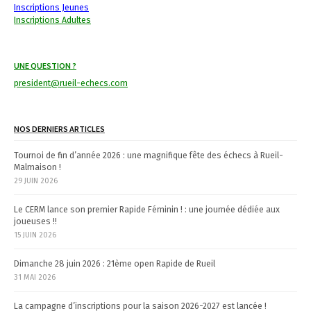
Inscriptions Jeunes
a
Inscriptions Adultes
v
i
UNE QUESTION ?
g
president@rueil-echecs.com
a
NOS DERNIERS ARTICLES
t
Tournoi de fin d’année 2026 : une magnifique fête des échecs à Rueil-
i
Malmaison !
29 JUIN 2026
o
n
Le CERM lance son premier Rapide Féminin ! : une journée dédiée aux
joueuses !!
15 JUIN 2026
Dimanche 28 juin 2026 : 21ème open Rapide de Rueil
31 MAI 2026
La campagne d’inscriptions pour la saison 2026-2027 est lancée !