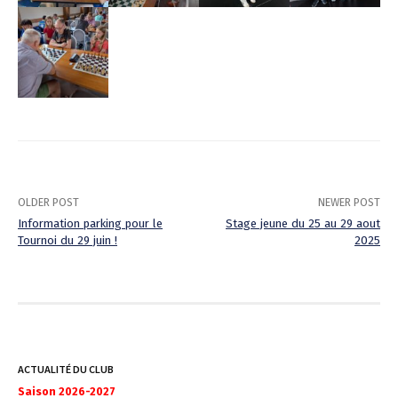
OLDER POST
NEWER POST
Information parking pour le
Stage jeune du 25 au 29 aout
Tournoi du 29 juin !
2025
P
o
s
t
ACTUALITÉ DU CLUB
n
Saison 2026-2027