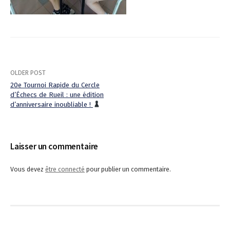
OLDER POST
20e Tournoi Rapide du Cercle
d’Échecs de Rueil : une édition
P
d’anniversaire inoubliable !
o
s
Laisser un commentaire
t
Vous devez
être connecté
pour publier un commentaire.
n
a
v