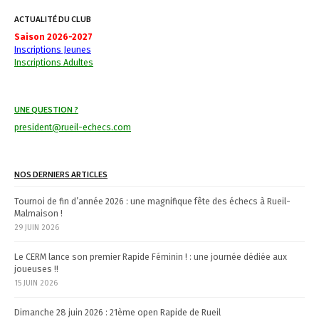
i
ACTUALITÉ DU CLUB
g
Saison 2026-2027
a
Inscriptions Jeunes
Inscriptions Adultes
t
i
UNE QUESTION ?
o
president@rueil-echecs.com
n
NOS DERNIERS ARTICLES
Tournoi de fin d’année 2026 : une magnifique fête des échecs à Rueil-
Malmaison !
29 JUIN 2026
Le CERM lance son premier Rapide Féminin ! : une journée dédiée aux
joueuses !!
15 JUIN 2026
Dimanche 28 juin 2026 : 21ème open Rapide de Rueil