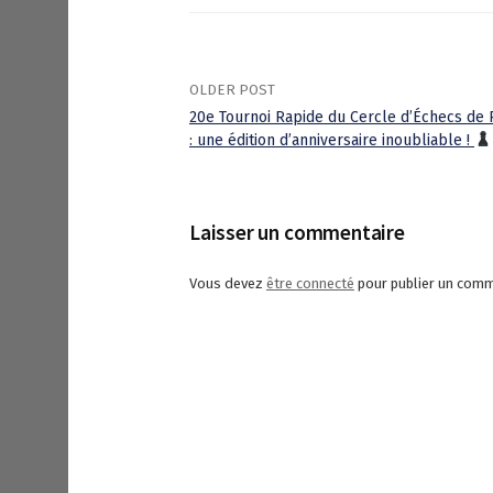
OLDER POST
20e Tournoi Rapide du Cercle d’Échecs de 
: une édition d’anniversaire inoubliable !
P
o
Laisser un commentaire
s
Vous devez
être connecté
pour publier un comm
t
n
a
v
i