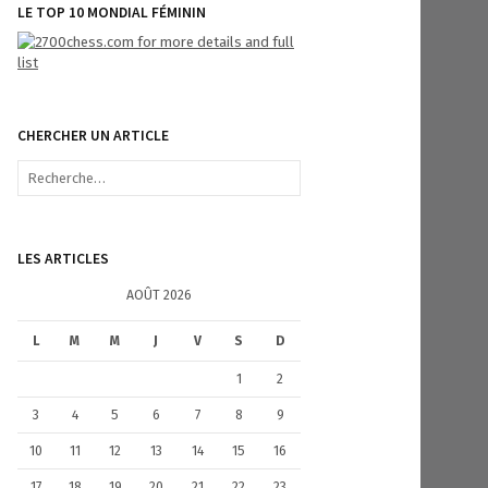
LE TOP 10 MONDIAL FÉMININ
CHERCHER UN ARTICLE
R
e
c
h
e
LES ARTICLES
r
c
AOÛT 2026
h
e
L
M
M
J
V
S
D
r
1
2
:
3
4
5
6
7
8
9
10
11
12
13
14
15
16
17
18
19
20
21
22
23