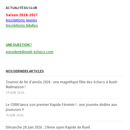
i
ACTUALITÉ DU CLUB
g
Saison 2026-2027
a
Inscriptions Jeunes
Inscriptions Adultes
t
i
UNE QUESTION ?
o
president@rueil-echecs.com
n
NOS DERNIERS ARTICLES
Tournoi de fin d’année 2026 : une magnifique fête des échecs à Rueil-
Malmaison !
29 JUIN 2026
Le CERM lance son premier Rapide Féminin ! : une journée dédiée aux
joueuses !!
15 JUIN 2026
Dimanche 28 juin 2026 : 21ème open Rapide de Rueil