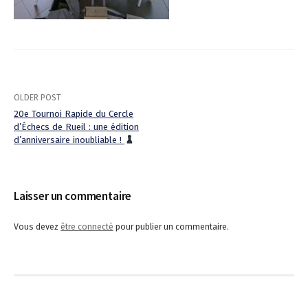
OLDER POST
20e Tournoi Rapide du Cercle
d’Échecs de Rueil : une édition
P
d’anniversaire inoubliable !
o
s
Laisser un commentaire
t
Vous devez
être connecté
pour publier un commentaire.
n
a
v