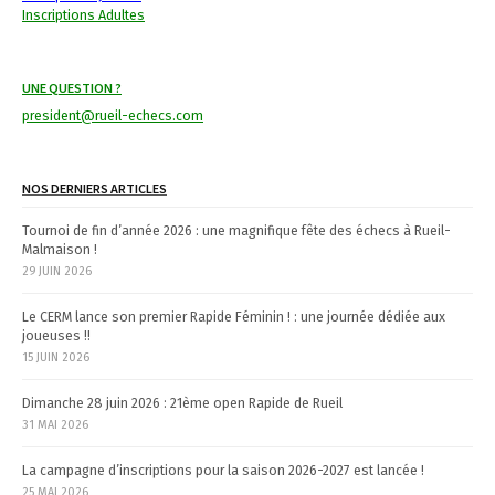
a
Inscriptions Adultes
t
i
UNE QUESTION ?
o
president@rueil-echecs.com
n
NOS DERNIERS ARTICLES
Tournoi de fin d’année 2026 : une magnifique fête des échecs à Rueil-
Malmaison !
29 JUIN 2026
Le CERM lance son premier Rapide Féminin ! : une journée dédiée aux
joueuses !!
15 JUIN 2026
Dimanche 28 juin 2026 : 21ème open Rapide de Rueil
31 MAI 2026
La campagne d’inscriptions pour la saison 2026-2027 est lancée !
25 MAI 2026