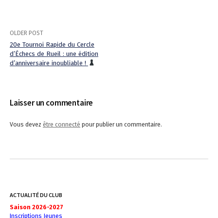
OLDER POST
20e Tournoi Rapide du Cercle
d’Échecs de Rueil : une édition
P
d’anniversaire inoubliable !
o
s
Laisser un commentaire
t
Vous devez
être connecté
pour publier un commentaire.
n
a
v
i
ACTUALITÉ DU CLUB
g
Saison 2026-2027
Inscriptions Jeunes