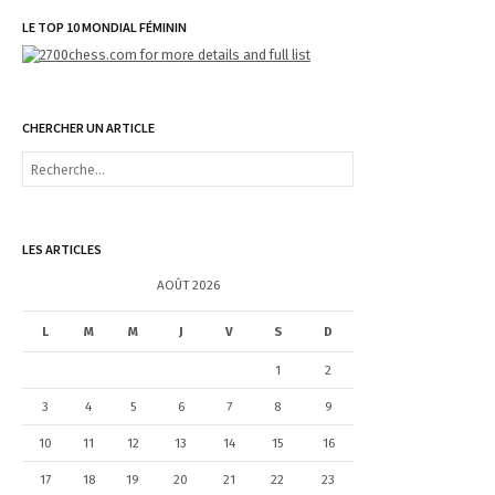
LE TOP 10 MONDIAL FÉMININ
CHERCHER UN ARTICLE
R
e
c
h
e
LES ARTICLES
r
c
AOÛT 2026
h
e
L
M
M
J
V
S
D
r
1
2
:
3
4
5
6
7
8
9
10
11
12
13
14
15
16
17
18
19
20
21
22
23