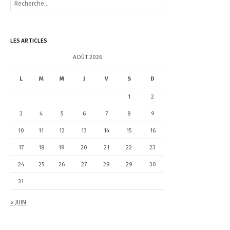
e
c
h
e
LES ARTICLES
r
c
AOÛT 2026
h
e
L
M
M
J
V
S
D
r
1
2
:
3
4
5
6
7
8
9
10
11
12
13
14
15
16
17
18
19
20
21
22
23
24
25
26
27
28
29
30
31
« JUIN