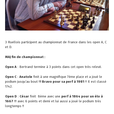
3 Ruellois participent au championnat de France dans les open A, C
et D.
MAJ fin de championnat :
Open A
: Bertrand termine à 3 points dans cet open très relevé.
Open C
:
Anatole
finit à une magnifique 7ème place et a joué le
podium jusqu’au bout !!
! Bravo pour sa perf à 1981
!! Il est classé
1742.
Open D
:
César
finit 8ème avec une
perf à 1864 pour un élo à
1667
!!! avec 6 points et demi et lui aussi a joué le podium très
longtemps !!