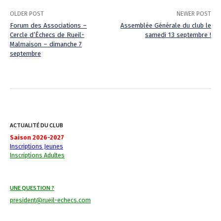
OLDER POST
NEWER POST
Forum des Associations –
Assemblée Générale du club le
Cercle d’Échecs de Rueil-
samedi 13 septembre !
P
Malmaison – dimanche 7
septembre
o
s
t
n
ACTUALITÉ DU CLUB
a
Saison 2026-2027
v
Inscriptions Jeunes
Inscriptions Adultes
i
g
UNE QUESTION ?
a
president@rueil-echecs.com