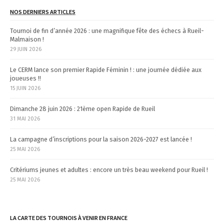
t
NOS DERNIERS ARTICLES
i
Tournoi de fin d’année 2026 : une magnifique fête des échecs à Rueil-
o
Malmaison !
n
29 JUIN 2026
Le CERM lance son premier Rapide Féminin ! : une journée dédiée aux
joueuses !!
15 JUIN 2026
Dimanche 28 juin 2026 : 21ème open Rapide de Rueil
31 MAI 2026
La campagne d’inscriptions pour la saison 2026-2027 est lancée !
25 MAI 2026
Critériums jeunes et adultes : encore un très beau weekend pour Rueil !
25 MAI 2026
LA CARTE DES TOURNOIS À VENIR EN FRANCE