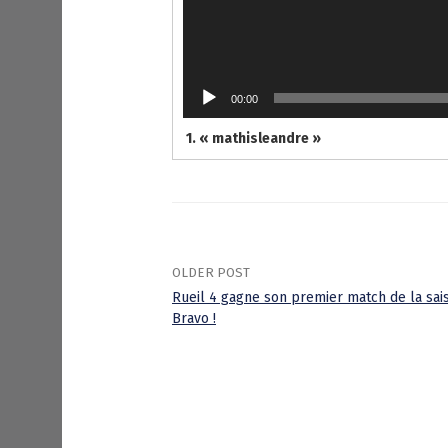
00:00
1.
« mathisleandre »
OLDER POST
Rueil 4 gagne son premier match de la sais
Bravo !
P
o
s