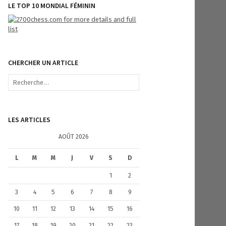
LE TOP 10 MONDIAL FÉMININ
CHERCHER UN ARTICLE
R
e
c
h
e
LES ARTICLES
r
c
AOÛT 2026
h
e
L
M
M
J
V
S
D
r
1
2
:
3
4
5
6
7
8
9
10
11
12
13
14
15
16
17
18
19
20
21
22
23