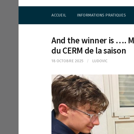
S
Cercle d'Echecs de Rueil-Malmaison
k
ACCUEIL
INFORMATIONS PRATIQUES
i
p
t
o
And the winner is …. Ma
c
o
du CERM de la saison
n
t
18 OCTOBRE 2025
/
LUDOVIC
e
n
t