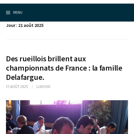
Cercle d'Echecs de Rueil-Malmaison
S
k
MENU
i
p
Jour : 21 août 2025
t
o
c
o
n
t
Des rueillois brillent aux
e
championnats de France : la famille
n
t
Delafargue.
21 AOÛT 2025
/
LUDOVIC