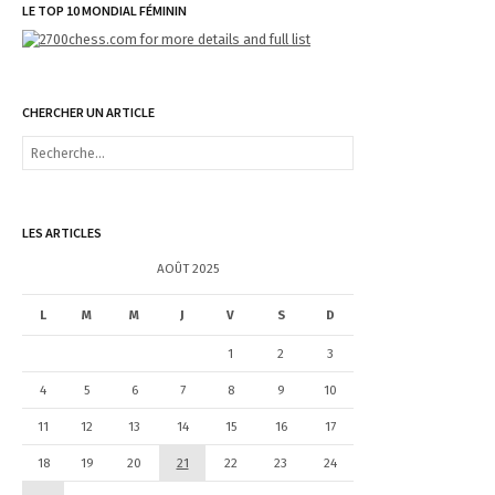
LE TOP 10 MONDIAL FÉMININ
CHERCHER UN ARTICLE
R
e
c
h
e
LES ARTICLES
r
c
AOÛT 2025
h
e
L
M
M
J
V
S
D
r
1
2
3
:
4
5
6
7
8
9
10
11
12
13
14
15
16
17
18
19
20
21
22
23
24