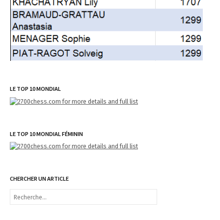
LE TOP 10 MONDIAL
LE TOP 10 MONDIAL FÉMININ
CHERCHER UN ARTICLE
R
e
c
h