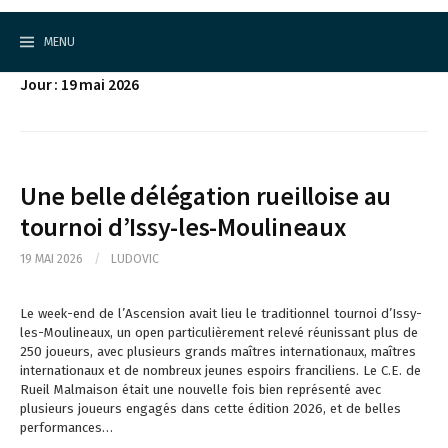
Cercle d'Echecs de Rueil-Malmaison
S
k
MENU
i
p
Jour : 19 mai 2026
t
o
c
o
n
t
Une belle délégation rueilloise au
e
tournoi d’Issy-les-Moulineaux
n
t
19 MAI 2026
/
LUDOVIC
Le week-end de l’Ascension avait lieu le traditionnel tournoi d’Issy-
les-Moulineaux, un open particulièrement relevé réunissant plus de
250 joueurs, avec plusieurs grands maîtres internationaux, maîtres
internationaux et de nombreux jeunes espoirs franciliens. Le C.E. de
Rueil Malmaison était une nouvelle fois bien représenté avec
plusieurs joueurs engagés dans cette édition 2026, et de belles
performances…