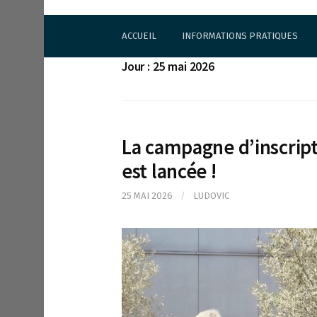
S
Cercle d'Echecs de Rueil-Malmaison
k
ACCUEIL
INFORMATIONS PRATIQUES
i
p
Jour : 25 mai 2026
t
o
c
o
n
La campagne d’inscript
t
e
est lancée !
n
t
25 MAI 2026
/
LUDOVIC