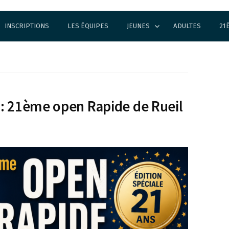
INSCRIPTIONS
LES ÉQUIPES
JEUNES
ADULTES
21
 : 21ème open Rapide de Rueil