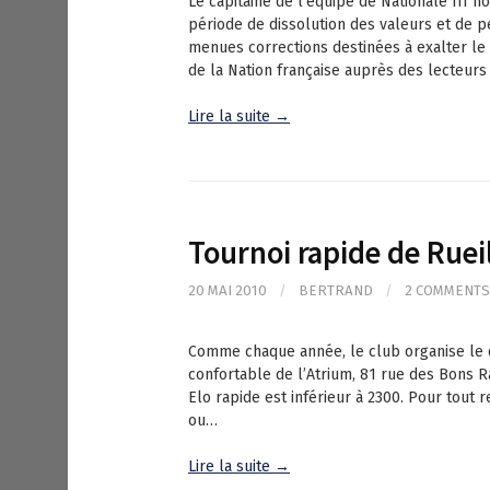
Le capitaine de l’équipe de Nationale III n
période de dissolution des valeurs et de pe
menues corrections destinées à exalter le
de la Nation française auprès des lecteur
Lire la suite →
Tournoi rapide de Rueil
20 MAI 2010
/
BERTRAND
/
2 COMMENTS
Comme chaque année, le club organise le d
confortable de l’Atrium, 81 rue des Bons Ra
Elo rapide est inférieur à 2300. Pour tout 
ou…
Lire la suite →