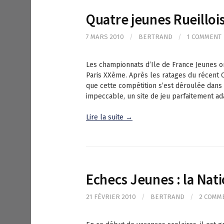
Quatre jeunes Rueillois
7 MARS 2010
/
BERTRAND
/
1 COMMENT
Les championnats d’Ile de France Jeunes o
Paris XXème. Après les ratages du récent C
que cette compétition s’est déroulée dans 
impeccable, un site de jeu parfaitement a
Lire la suite →
Echecs Jeunes : la Nati
21 FÉVRIER 2010
/
BERTRAND
/
2 COMM