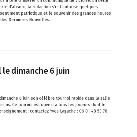
ous a prié d’insérer un communiqué de victoire. En cette
rte d’absolu, la rédaction s’est autorisé quelques
 sentiment patriotique et le souvenir des grandes heures
s des Dernières Nouvelles….
 le dimanche 6 juin
imanche 6 juin son célèbre tournoi rapide dans la salle
isins. Ce tournoi est ouvert à tous les joueurs dont le
renseignement : contactez Yves Lagache : 06 81 48 53 78